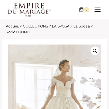
Aller
au
0
contenu
Accueil
/
COLLECTIONS
/
LA SPOSA
/
La Sposa /
Robe BRONCE