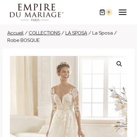
Aller
au
0
contenu
Accueil
/
COLLECTIONS
/
LA SPOSA
/
La Sposa /
Robe BOSQUE