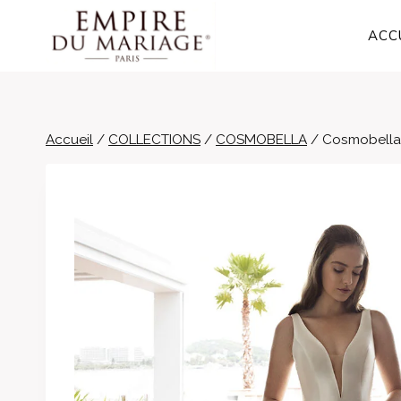
Aller
au
ACC
contenu
Accueil
/
COLLECTIONS
/
COSMOBELLA
/
Cosmobella