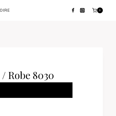
OIRE
0
 / Robe 8030
ER AU PANIER