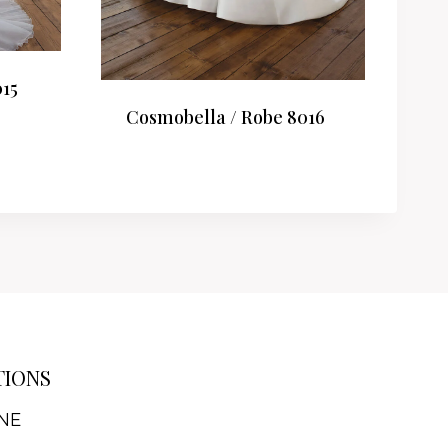
015
Cosmobella / Robe 8016
TIONS
NE