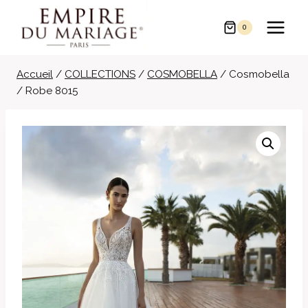
Aller
au
0
contenu
Accueil
/
COLLECTIONS
/
COSMOBELLA
/
Cosmobella
/ Robe 8015