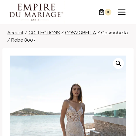
Aller
au
0
contenu
Accueil
/
COLLECTIONS
/
COSMOBELLA
/
Cosmobella
/ Robe 8007