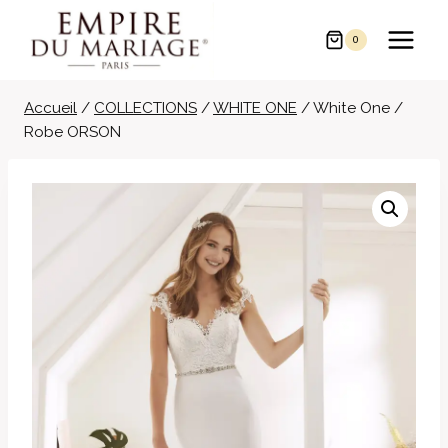
Aller
au
0
contenu
Accueil
/
COLLECTIONS
/
WHITE ONE
/
White One /
Robe ORSON