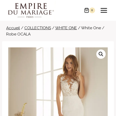
Aller
au
0
contenu
Accueil
/
COLLECTIONS
/
WHITE ONE
/
White One /
Robe OCALA