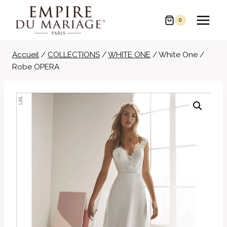
Aller
au
0
contenu
Accueil
/
COLLECTIONS
/
WHITE ONE
/
White One /
Robe OPERA