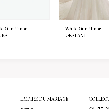
te One / Robe
White One / Robe
URA
OKALANI
EMPIRE DU MARIAGE
COLLEC