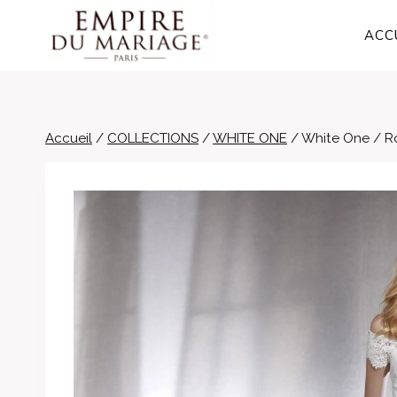
Aller
au
ACC
contenu
Accueil
/
COLLECTIONS
/
WHITE ONE
/
White One / R