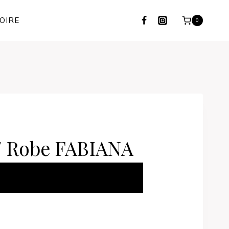
OIRE
0
/ Robe FABIANA
ER AU PANIER