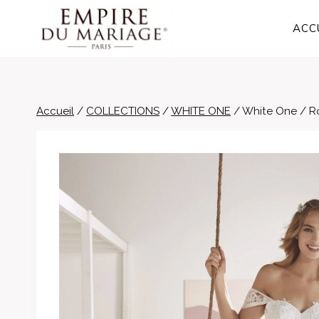
Aller
au
ACC
contenu
Accueil
/
COLLECTIONS
/
WHITE ONE
/
White One / 