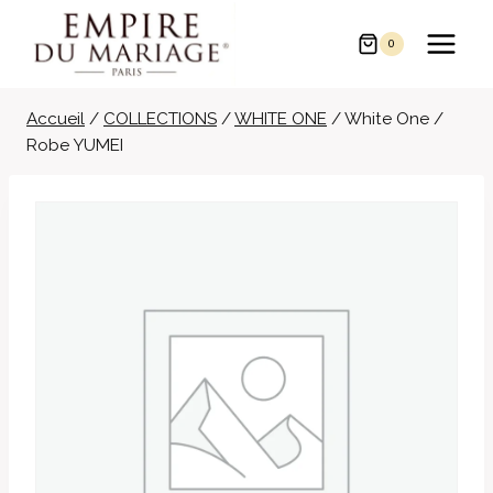
Aller
au
0
contenu
Accueil
/
COLLECTIONS
/
WHITE ONE
/
White One /
Robe YUMEI