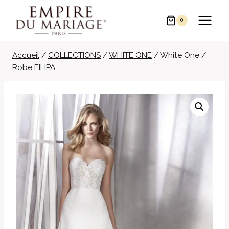
Aller
au
0
contenu
Accueil
/
COLLECTIONS
/
WHITE ONE
/
White One /
Robe FILIPA