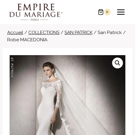
Aller
au
0
contenu
Accueil
/
COLLECTIONS
/
SAN PATRICK
/
San Patrick /
Robe MACEDONIA