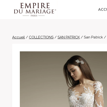
Aller
au
ACC
contenu
Accueil
/
COLLECTIONS
/
SAN PATRICK
/
San Patrick 