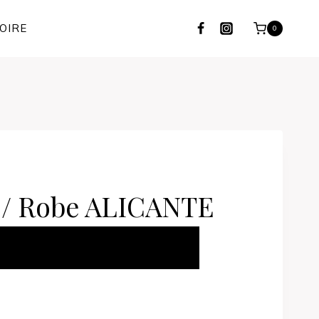
OIRE
0
k / Robe ALICANTE
ER AU PANIER