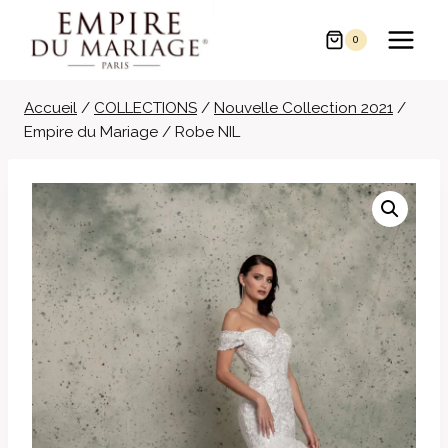
Aller
au
0
contenu
Accueil
/
COLLECTIONS
/
Nouvelle Collection 2021
/
Empire du Mariage / Robe NIL