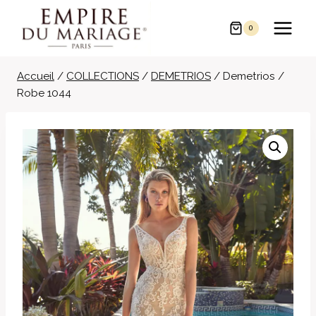
Aller
au
0
contenu
Accueil
/
COLLECTIONS
/
DEMETRIOS
/
Demetrios /
Robe 1044