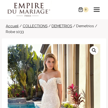
Aller
au
0
contenu
Accueil
/
COLLECTIONS
/
DEMETRIOS
/
Demetrios /
Robe 1033