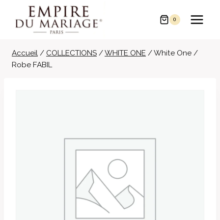
Aller
au
0
contenu
Accueil
/
COLLECTIONS
/
WHITE ONE
/
White One /
Robe FABIL