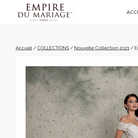
Aller
au
ACC
contenu
Accueil
/
COLLECTIONS
/
Nouvelle Collection 2021
/
E