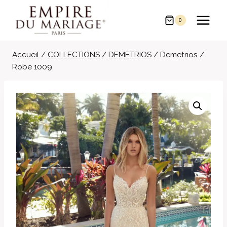
Aller
au
0
contenu
Accueil
/
COLLECTIONS
/
DEMETRIOS
/
Demetrios /
Robe 1009