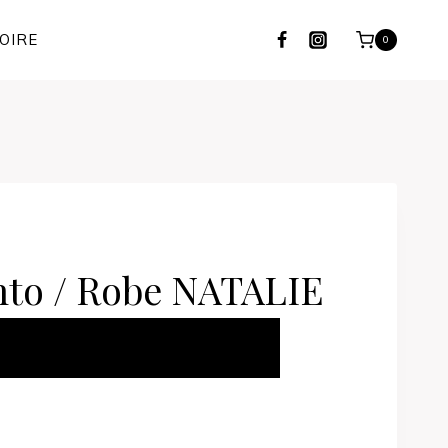
OIRE
0
nto / Robe NATALIE
ER AU PANIER