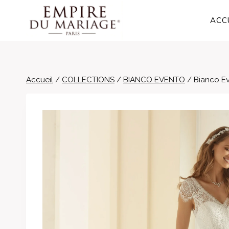
Aller
au
ACC
contenu
Accueil
/
COLLECTIONS
/
BIANCO EVENTO
/
Bianco E